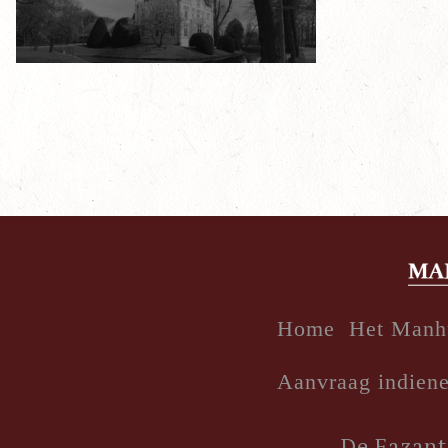
Home
Het Manh
Aanvraag indien
De Fazant