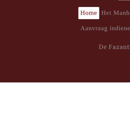
Home
Het Manh
Aanvraag indien
De Fazant