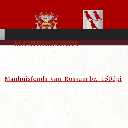
Manhuisfonds-van-Rossum bw-150dpi