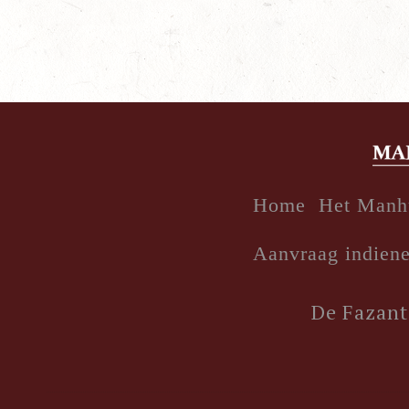
Home
Het Manh
Aanvraag indien
De Fazant