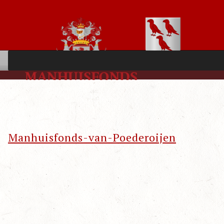
Manhuisfonds-van-Poederoijen