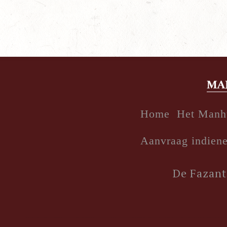
Home
Het Manh
Aanvraag indien
De Fazant