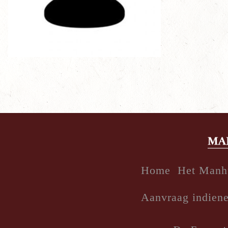
Home
Het Manh
Aanvraag indien