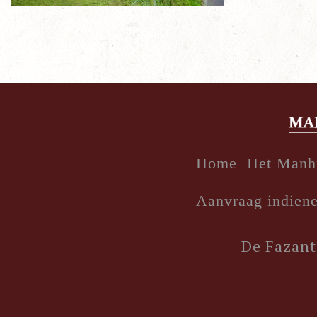
Home
Het Manh
Aanvraag indien
De Fazant